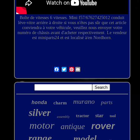
Boîte de vitesses 6 vitesses.
Mini f57/67627425012 conduit
lève-vitre arrière à droite
si vous n'êtes pas sûr que cet article
conviendra à votre véhicule, veuillez nous envoyer votre
numéro de châssis avant d'acheter respectivement. Le vendeur
est miniparts24 et est localisé à/en Nordhorn.
Pinterest
murano
parts
honda
charm
silver
star
tractor
tool
assembly
motor
rover
antique
range
model