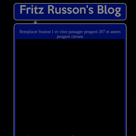
Remplacer bouton l ve vitre passager peugeot 207 et autres
peugeot citroen